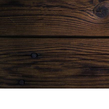
Jäten und Ernten
Ihr möchtet Euch eigene
Landschaften erschreiben, Euren
Lebens-Erinnerungen oder Ideen
nachspüren, mit dem Stift in der
Hand kreativ werden – und das in
guter Gesellschaft?
einladung
kontakt