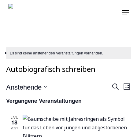
Skip
Menu
to
main
content
Es sind keine anstehenden Veranstaltungen vorhanden.
Autobiografisch schreiben
Verans
Anstehende
Ver
Suche
Liste
Ansi
Suche
Datum
Vergangene Veranstaltungen
Nav
und
wählen.
Ansicht
JAN.
18
Naviga
2021