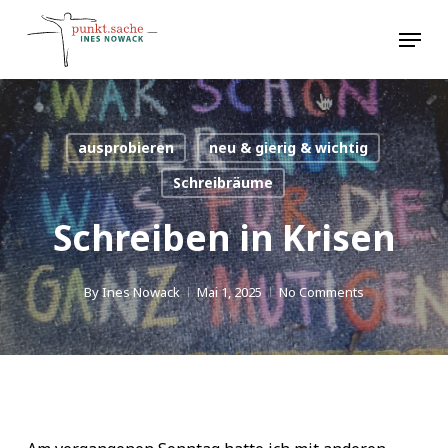
Skip
Menu
to
main
content
ausprobieren
neu & gierig & wichtig
Schreibräume
Schreiben in Krisen
By
Ines Nowack
Mai 1, 2025
No Comments